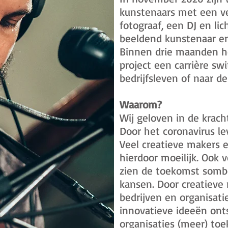
kunstenaars met een ve
fotograaf, een DJ en lic
beeldend kunstenaar en
Binnen drie maanden he
project een carrière sw
bedrijfsleven of naar d
Waarom?
Wij geloven in de krac
Door het coronavirus le
Veel creatieve makers 
hierdoor moeilijk. Ook
zien de toekomst sombe
kansen. Door creatieve
bedrijven en organisat
innovatieve ideeën ont
organisaties (meer) to