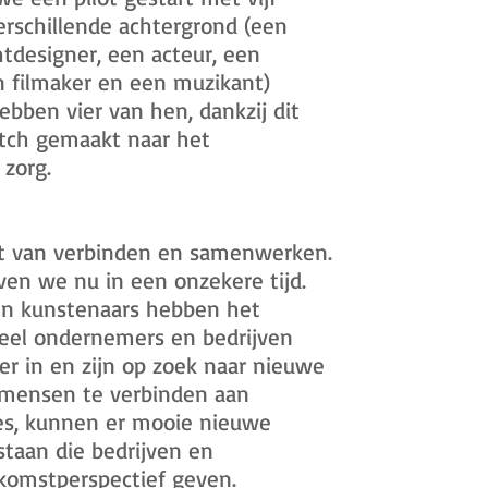
rschillende achtergrond (een
htdesigner, een acteur, een
 filmaker en een muzikant)
bben vier van hen, dankzij dit
itch gemaakt naar het
e zorg.
ht van verbinden en samenwerken.
ven we nu in een onzekere tijd.
en kunstenaars hebben het
 veel ondernemers en bedrijven
r in en zijn op zoek naar nieuwe
 mensen te verbinden aan
ies, kunnen er mooie nieuwe
staan die bedrijven en
ekomstperspectief geven.