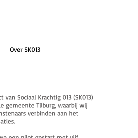
n
Over SK013
t van Sociaal Krachtig 013 (SK013)
 gemeente Tilburg, waarbij wij
nstenaars verbinden aan het
aties.
e een pilot gestart met vijf